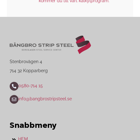
kommer du till vårt kalkylprogram.
Stenbrovägen 4
714 32 Kopparberg
0580-714 15
info@bangbrostripsteel.se
Snabbmeny
HEM