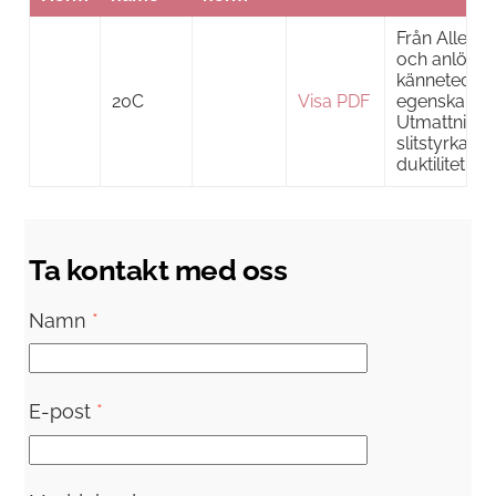
Från Alleima
och anlöpt 
känneteckn
20C
Visa PDF
egenskaper
Utmattningsh
slitstyrka, 
duktilitet.
Ta kontakt med oss
Namn
*
E-post
*