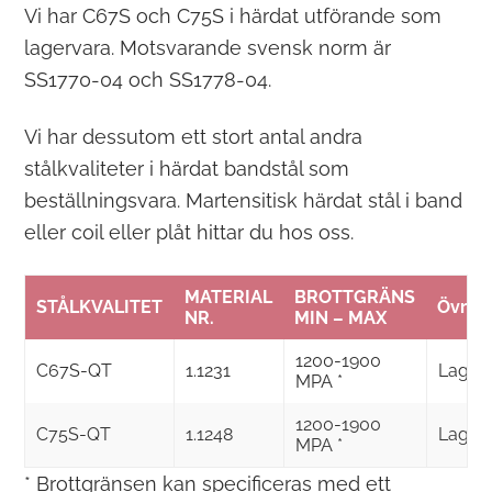
Vi har C67S och C75S i härdat utförande som
lagervara. Motsvarande svensk norm är
SS1770-04 och SS1778-04.
Vi har dessutom ett stort antal andra
stålkvaliteter i härdat bandstål som
beställningsvara. Martensitisk härdat stål i band
eller coil eller plåt hittar du hos oss.
MATERIAL
BROTTGRÄNS
STÅLKVALITET
Övrig 
NR.
MIN – MAX
1200-1900
C67S-QT
1.1231
Lager
MPA *
1200-1900
C75S-QT
1.1248
Lager
MPA *
* Brottgränsen kan specificeras med ett