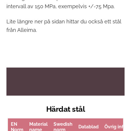
intervall av 150 MPa, exempelvis +/-75 Mpa.
Lite längre ner på sidan hittar du också ett stål
från Alleima.
Härdat stål
EN
Material
Swedish
Datablad
Övrig info
Norm
name
norm