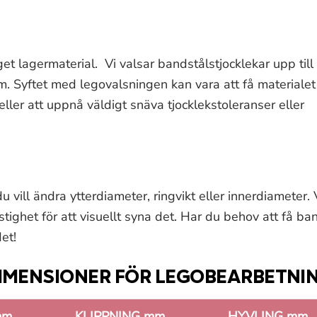
get lagermaterial. Vi valsar bandstålstjocklekar upp til
Syftet med legovalsningen kan vara att få materialet
 eller att uppnå väldigt snäva tjocklekstoleranser eller
 vill ändra ytterdiameter, ringvikt eller innerdiameter. 
tighet för att visuellt syna det. Har du behov att få b
et!
IMENSIONER FÖR LEGOBEARBETNI
mm
KLIPPNING mm
HYVLING mm