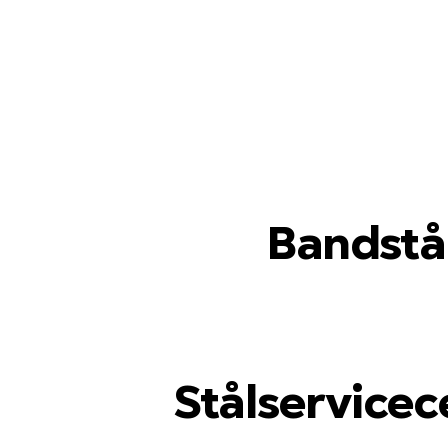
Bandstål,
Stålservicec