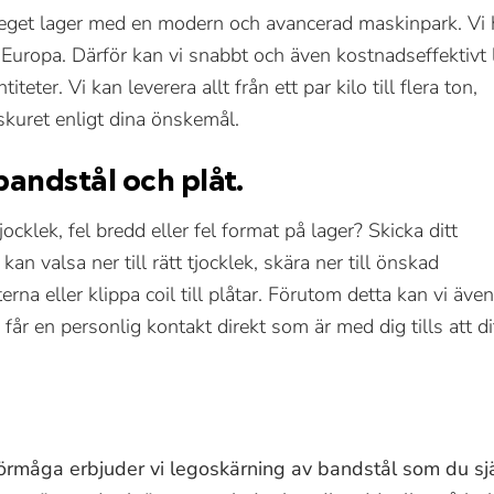
rt eget lager med en modern och avancerad maskinpark. Vi
 Europa. Därför kan vi snabbt och även kostnadseffektivt 
eter. Vi kan leverera allt från ett par kilo till flera ton,
 skuret enligt dina önskemål.
andstål och plåt.
ocklek, fel bredd eller fel format på lager? Skicka ditt
i kan valsa ner till rätt tjocklek, skära ner till önskad
na eller klippa coil till plåtar. Förutom detta kan vi äve
 får en personlig kontakt direkt som är med dig tills att di
örmåga erbjuder vi legoskärning av bandstål som du själ