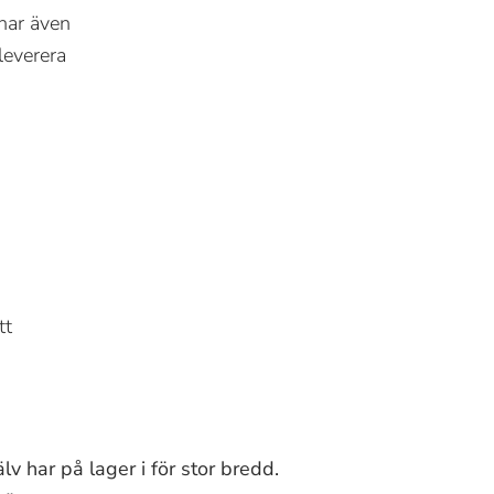
 har även
leverera
n
tt
v har på lager i för stor bredd.