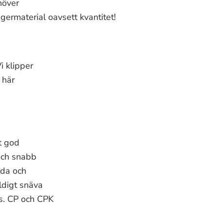
höver
germaterial oavsett kvantitet!
i klipper
 här
t god
 och snabb
nda och
ldigt snäva
s. CP och CPK