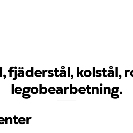
 fjäderstål, kolstål, r
legobearbetning.
enter