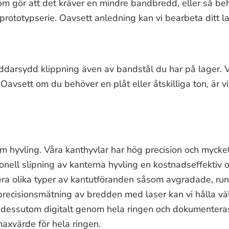
om gör att det kräver en mindre bandbredd, eller så be
rototypserie. Oavsett anledning kan vi bearbeta ditt la
ddarsydd klippning även av bandstål du har på lager. V
 Oavsett om du behöver en plåt eller åtskilliga ton, är vi
m hyvling. Våra kanthyvlar har hög precision och mycke
ionell slipning av kanterna hyvling en kostnadseffektiv
ra olika typer av kantutföranden såsom avgradade, ru
precisionsmätning av bredden med laser kan vi hålla vä
 dessutom digitalt genom hela ringen och dokumentera
axvärde för hela ringen.