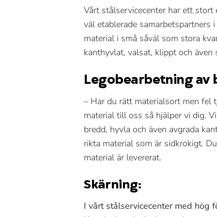
Vårt stålservicecenter har ett sto
väl etablerade samarbetspartners i
material i små såväl som stora kvantit
kanthyvlat, valsat, klippt och även
Legobearbetning av b
– Har du rätt materialsort men fel tj
material till oss så hjälper vi dig. V
bredd, hyvla och även avgrada kanter
rikta material som är sidkrokigt. Du
material är levererat.
Skärning:
I vårt stålservicecenter med hög f