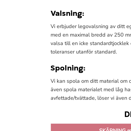
Valsning:
Vi erbjuder legovalsning av ditt e
med en maximal bredd av 250 mm. 
valsa till en icke standardtjocklek
toleranser utanför standard.
Spolning:
Vi kan spola om ditt material om du
även spola materialet med låg has
avfettade/tvättade, löser vi även d
D
SKÄRNING 