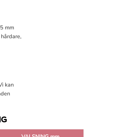
l 5 mm
 hårdare,
Vi kan
anden
NG
VALSNING mm