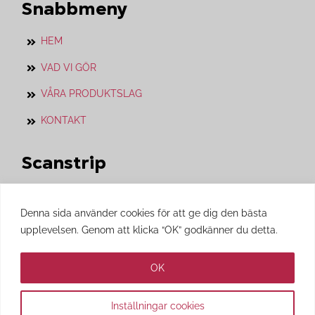
Snabbmeny
HEM
VAD VI GÖR
VÅRA PRODUKTSLAG
KONTAKT
Scanstrip
Vårt systerföretag som vi jobbar i nära
Denna sida använder cookies för att ge dig den bästa
samarbete med.
upplevelsen. Genom att klicka “OK” godkänner du detta.
Besök gärna
Scanstrips
hemsida.
OK
Inställningar cookies