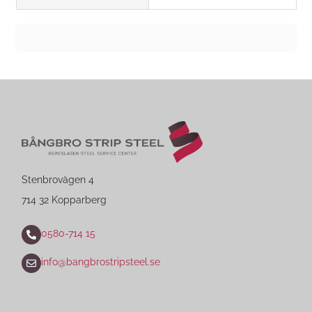
Stenbrovägen 4
714 32 Kopparberg
0580-714 15
info@bangbrostripsteel.se