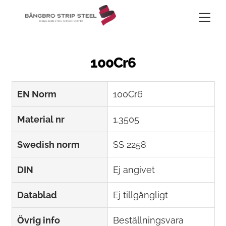
Skip
Me
to
content
100Cr6
EN Norm
100Cr6
Material nr
1.3505
Swedish norm
SS 2258
DIN
Ej angivet
Datablad
Ej tillgängligt
Övrig info
Beställningsvara