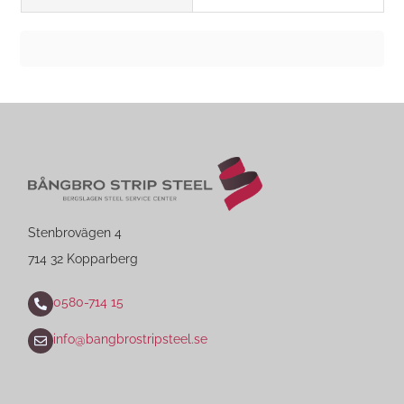
Stenbrovägen 4
714 32 Kopparberg
0580-714 15
info@bangbrostripsteel.se