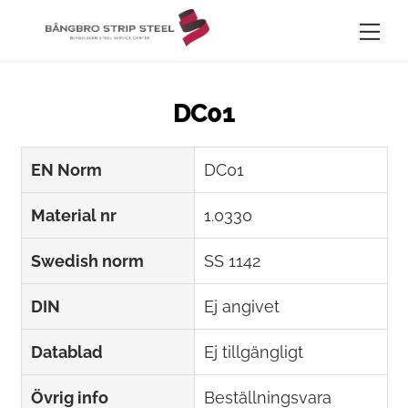
Skip
Me
to
content
DC01
EN Norm
DC01
Material nr
1.0330
Swedish norm
SS 1142
DIN
Ej angivet
Datablad
Ej tillgängligt
Övrig info
Beställningsvara