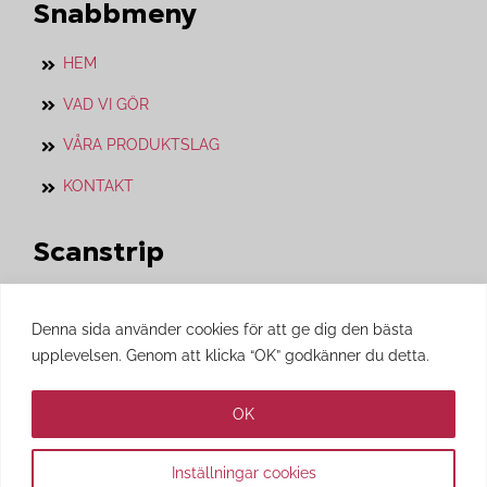
Snabbmeny
HEM
VAD VI GÖR
VÅRA PRODUKTSLAG
KONTAKT
Scanstrip
Vårt systerföretag som vi jobbar i nära
Denna sida använder cookies för att ge dig den bästa
samarbete med.
upplevelsen. Genom att klicka “OK” godkänner du detta.
Besök gärna
Scanstrips
hemsida.
OK
Inställningar cookies