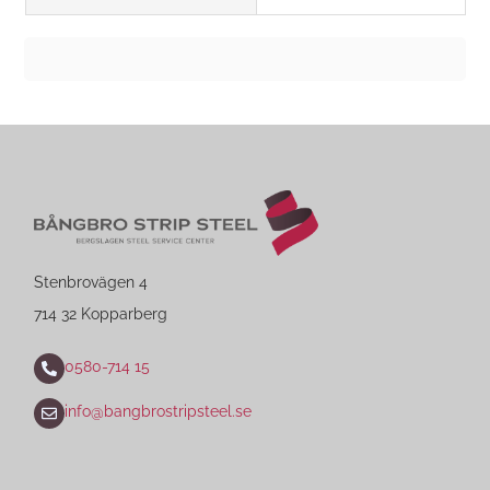
Stenbrovägen 4
714 32 Kopparberg
0580-714 15
info@bangbrostripsteel.se