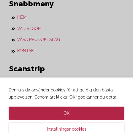
Snabbmeny
HEM
VAD VI GÖR
VÅRA PRODUKTSLAG
KONTAKT
Scanstrip
Vårt systerföretag som vi jobbar i nära
Denna sida använder cookies för att ge dig den bästa
samarbete med.
upplevelsen. Genom att klicka “OK” godkänner du detta.
Besök gärna
Scanstrips
hemsida.
OK
Inställningar cookies