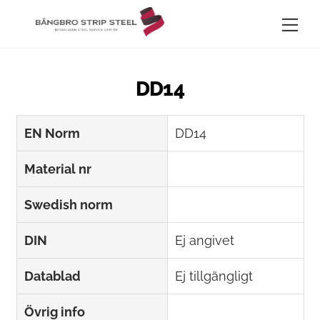
Skip
Me
to
content
DD14
EN Norm
DD14
Material nr
Swedish norm
DIN
Ej angivet
Datablad
Ej tillgängligt
Övrig info